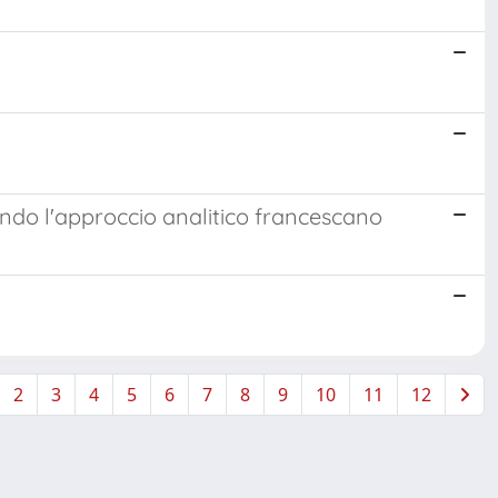
ndo l'approccio analitico francescano
2
3
4
5
6
7
8
9
10
11
12