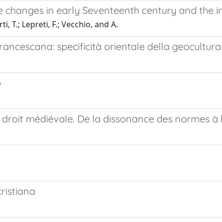
 changes in early Seventeenth century and the infl
ti, T.; Lepreti, F.; Vecchio, and A.
ncescana: specificità orientale della geocultur
o
u droit médiévale. De la dissonance des normes à 
cristiana