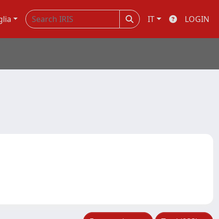
glia
IT
LOGIN