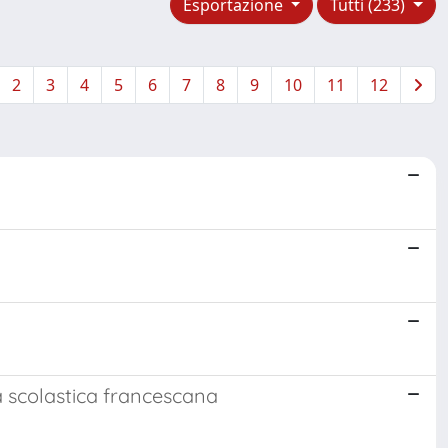
Esportazione
Tutti (233)
2
3
4
5
6
7
8
9
10
11
12
ma scolastica francescana