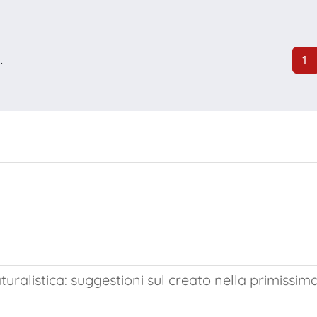
.
1
uralistica: suggestioni sul creato nella primissi