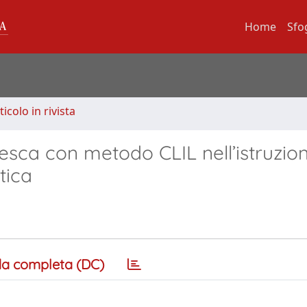
Home
Sfo
ticolo in rivista
edesca con metodo CLIL nell’istruzio
tica
a completa (DC)