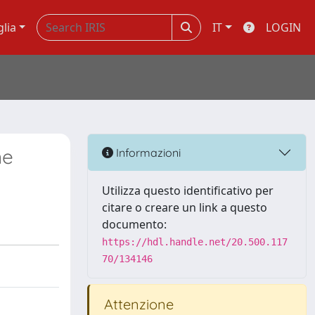
glia
IT
LOGIN
ne
Informazioni
Utilizza questo identificativo per
citare o creare un link a questo
documento:
https://hdl.handle.net/20.500.117
70/134146
Attenzione