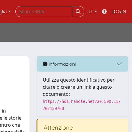
glia
IT
LOGIN
Informazioni
Utilizza questo identificativo per
citare o creare un link a questo
documento:
https://hdl.handle.net/20.500.117
70/139760
 in
lle storie
centro che
Attenzione