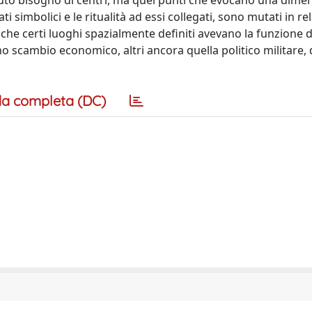
uto bisogno di centri, ma quei punti che evocano una dimen
cati simbolici e le ritualità ad essi collegati, sono mutati in re
oche certi luoghi spazialmente definiti avevano la funzione d
uno scambio economico, altri ancora quella politico militare, 
a completa (DC)