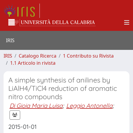
IRIS
IRIS
Catalogo Ricerca
1 Contributo su Rivista
1.1 Articolo in rivista
A simple synthesis of anilines by
LiAlH4/TiCl4 reduction of aromatic
nitro compounds
Di Gioia Maria Luisa
;
Leggio Antonella
;
2015-01-01