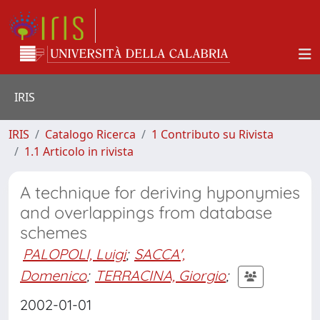
IRIS
IRIS
Catalogo Ricerca
1 Contributo su Rivista
1.1 Articolo in rivista
A technique for deriving hyponymies
and overlappings from database
schemes
PALOPOLI, Luigi
;
SACCA',
Domenico
;
TERRACINA, Giorgio
;
2002-01-01