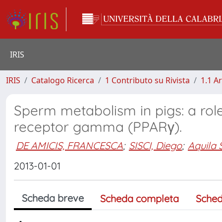
IRIS
IRIS
Catalogo Ricerca
1 Contributo su Rivista
1.1 Ar
Sperm metabolism in pigs: a role
receptor gamma (PPARγ).
DE AMICIS, FRANCESCA
;
SISCI, Diego
;
Aquila S
2013-01-01
Scheda breve
Scheda completa
Sched