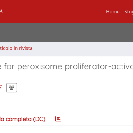
Home
Sfo
ticolo in rivista
 for peroxisome proliferator-activ
.
a completa (DC)