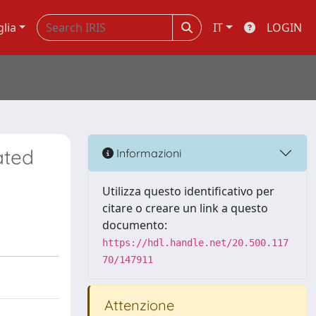
glia
IT
LOGIN
ated
Informazioni
Utilizza questo identificativo per
citare o creare un link a questo
documento:
https://hdl.handle.net/20.500.117
70/147911
Attenzione