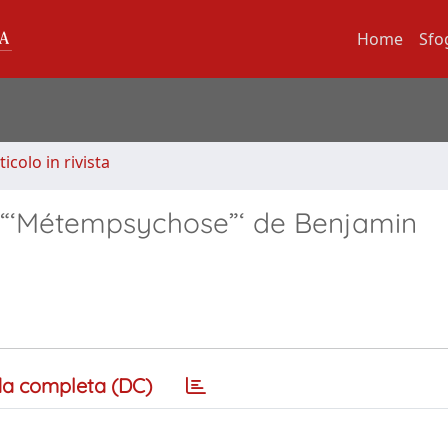
Home
Sfo
ticolo in rivista
Sur “‘Métempsychose”‘ de Benjamin
a completa (DC)