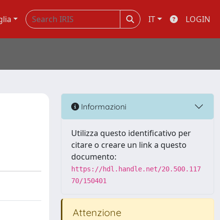
glia
IT
LOGIN
Informazioni
Utilizza questo identificativo per
citare o creare un link a questo
documento:
https://hdl.handle.net/20.500.117
70/150401
Attenzione