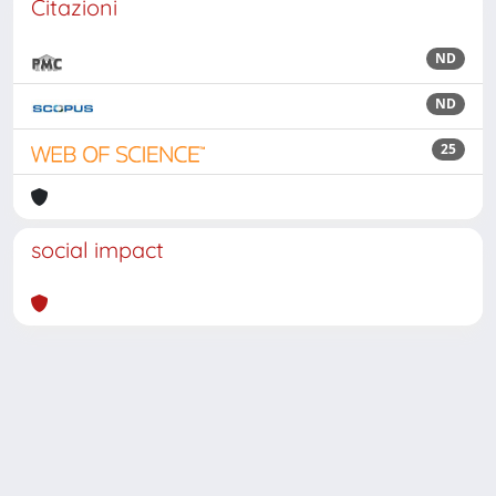
Citazioni
ND
ND
25
social impact
Powered by
IRIS
-
about IRIS
-
Utilizzo dei cookie
Copyright © 2026