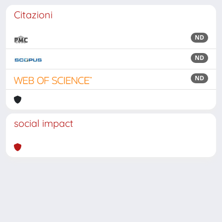
Citazioni
ND
ND
ND
social impact
Powered by
IRIS
-
about IRIS
-