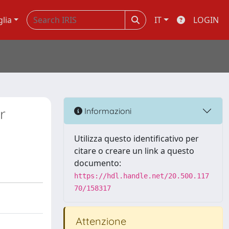
glia
IT
LOGIN
r
Informazioni
Utilizza questo identificativo per
citare o creare un link a questo
documento:
https://hdl.handle.net/20.500.117
70/158317
Attenzione