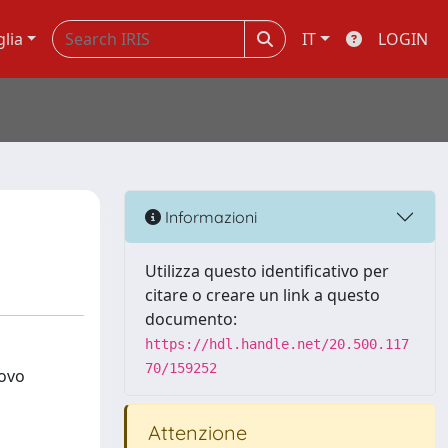
glia
IT
LOGIN
Informazioni
Utilizza questo identificativo per
citare o creare un link a questo
documento:
https://hdl.handle.net/20.500.117
70/159252
uovo
Attenzione