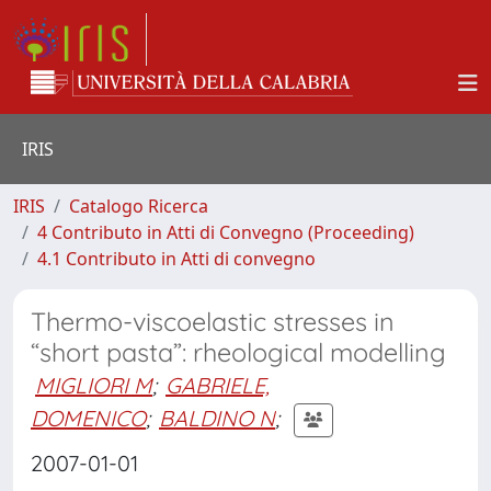
IRIS
IRIS
Catalogo Ricerca
4 Contributo in Atti di Convegno (Proceeding)
4.1 Contributo in Atti di convegno
Thermo-viscoelastic stresses in
“short pasta”: rheological modelling
MIGLIORI M
;
GABRIELE,
DOMENICO
;
BALDINO N
;
2007-01-01