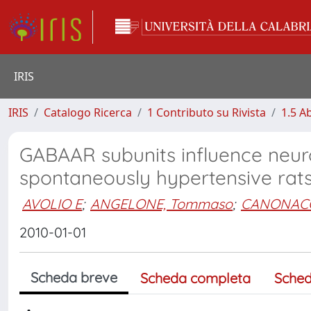
IRIS
IRIS
Catalogo Ricerca
1 Contributo su Rivista
1.5 Ab
GABAAR subunits influence neur
spontaneously hypertensive rat
AVOLIO E
;
ANGELONE, Tommaso
;
CANONACO,
2010-01-01
Scheda breve
Scheda completa
Sched