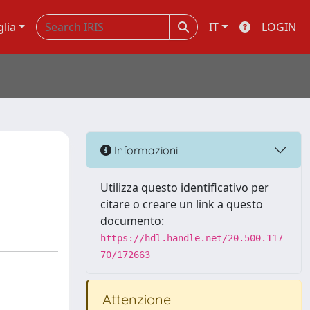
glia
IT
LOGIN
Informazioni
Utilizza questo identificativo per
citare o creare un link a questo
documento:
https://hdl.handle.net/20.500.117
70/172663
Attenzione