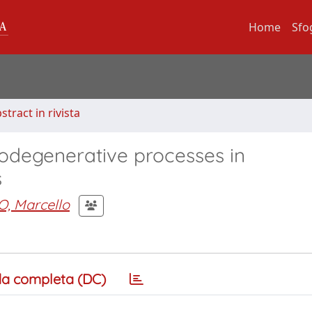
Home
Sfo
stract in rivista
odegenerative processes in
s
 Marcello
a completa (DC)