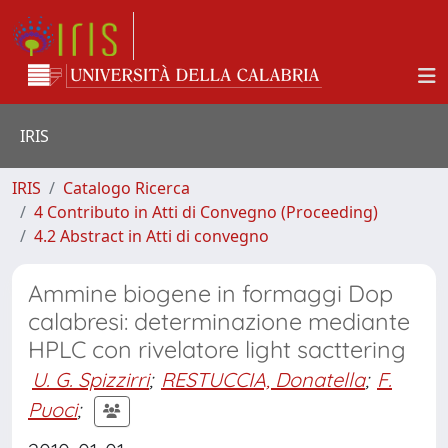
IRIS
IRIS
Catalogo Ricerca
4 Contributo in Atti di Convegno (Proceeding)
4.2 Abstract in Atti di convegno
Ammine biogene in formaggi Dop
calabresi: determinazione mediante
HPLC con rivelatore light sacttering
U. G. Spizzirri
;
RESTUCCIA, Donatella
;
F.
Puoci
;