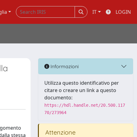
glia
IT
LOGIN
lla
Informazioni
Utilizza questo identificativo per
citare o creare un link a questo
documento:
https://hdl.handle.net/20.500.117
70/273964
’argomento
Attenzione
dalla stessa