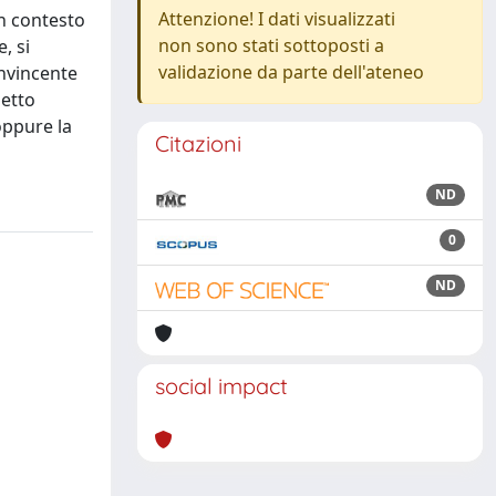
Attenzione! I dati visualizzati
un contesto
non sono stati sottoposti a
, si
validazione da parte dell'ateneo
onvincente
getto
oppure la
Citazioni
ND
0
ND
social impact