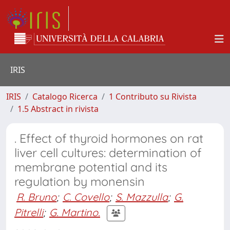
IRIS
IRIS
Catalogo Ricerca
1 Contributo su Rivista
1.5 Abstract in rivista
. Effect of thyroid hormones on rat
liver cell cultures: determination of
membrane potential and its
regulation by monensin
R. Bruno
;
C. Covello
;
S. Mazzulla
;
G.
Pitrelli
;
G. Martino.