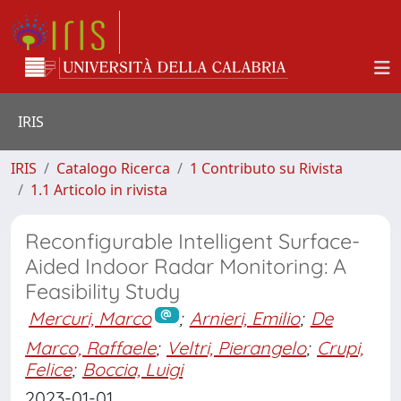
IRIS
IRIS
Catalogo Ricerca
1 Contributo su Rivista
1.1 Articolo in rivista
Reconfigurable Intelligent Surface-
Aided Indoor Radar Monitoring: A
Feasibility Study
Mercuri, Marco
;
Arnieri, Emilio
;
De
Marco, Raffaele
;
Veltri, Pierangelo
;
Crupi,
Felice
;
Boccia, Luigi
2023-01-01