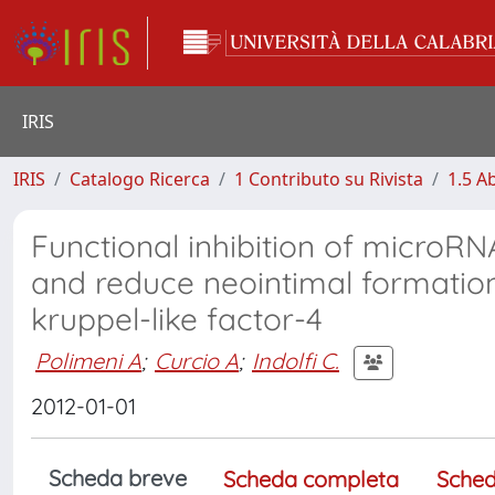
IRIS
IRIS
Catalogo Ricerca
1 Contributo su Rivista
1.5 Ab
Functional inhibition of microRN
and reduce neointimal formation 
kruppel-like factor-4
Polimeni A
;
Curcio A
;
Indolfi C.
2012-01-01
Scheda breve
Scheda completa
Sched