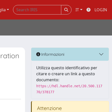
glia
IT
LOGIN
ration
Informazioni
Utilizza questo identificativo per
citare o creare un link a questo
documento:
https://hdl.handle.net/20.500.117
70/378177
Attenzione