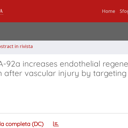
Home
Sfo
stract in rivista
A-92a increases endothelial regene
after vascular injury by targeting
a completa (DC)