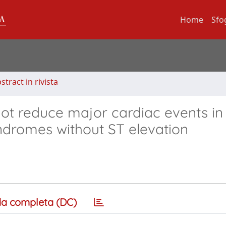
Home
Sfo
stract in rivista
not reduce major cardiac events in
ndromes without ST elevation
a completa (DC)