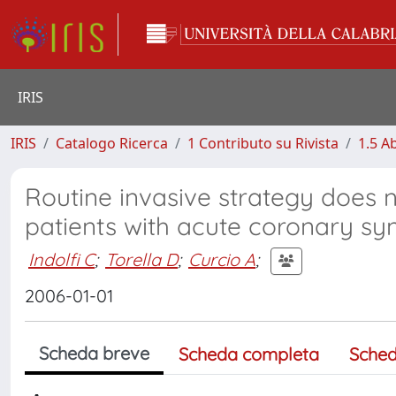
IRIS
IRIS
Catalogo Ricerca
1 Contributo su Rivista
1.5 Ab
Routine invasive strategy does 
patients with acute coronary sy
Indolfi C
;
Torella D
;
Curcio A
;
2006-01-01
Scheda breve
Scheda completa
Sched