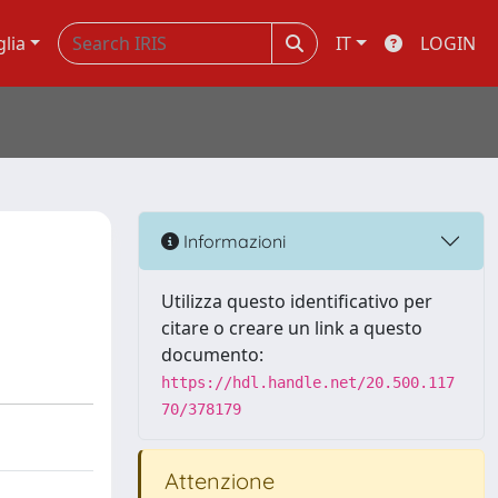
glia
IT
LOGIN
Informazioni
Utilizza questo identificativo per
citare o creare un link a questo
documento:
https://hdl.handle.net/20.500.117
70/378179
Attenzione