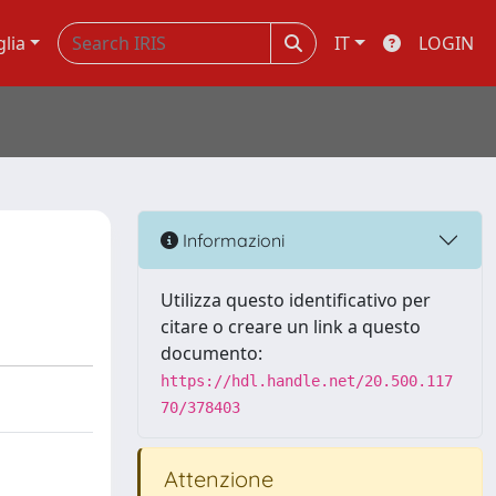
glia
IT
LOGIN
Informazioni
Utilizza questo identificativo per
citare o creare un link a questo
documento:
https://hdl.handle.net/20.500.117
70/378403
Attenzione