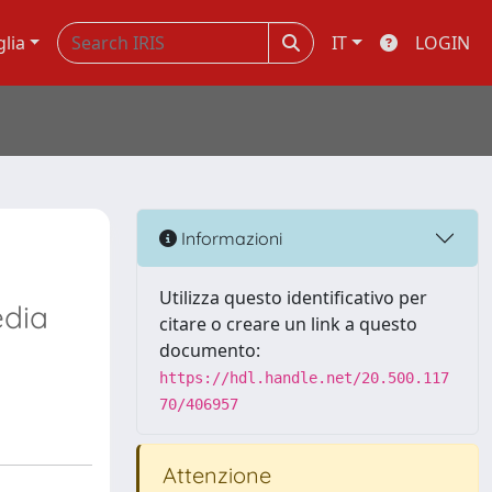
glia
IT
LOGIN
Informazioni
Utilizza questo identificativo per
edia
citare o creare un link a questo
documento:
https://hdl.handle.net/20.500.117
70/406957
Attenzione