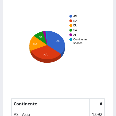
AS
NA
EU
SA
AF
SA
Continente
AS
sconos…
EU
NA
Continente
#
AS - Asia
1.092