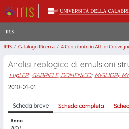
IRIS
IRIS
Catalogo Ricerca
4 Contributo in Atti di Conveg
Analisi reologica di emulsioni str
Lupi FR
;
GABRIELE, DOMENICO
;
MIGLIORI, M
2010-01-01
Scheda breve
Scheda completa
Sched
Anno
2010