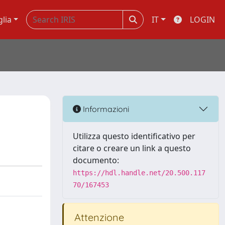
glia
IT
LOGIN
Informazioni
Utilizza questo identificativo per
citare o creare un link a questo
documento:
https://hdl.handle.net/20.500.117
70/167453
Attenzione