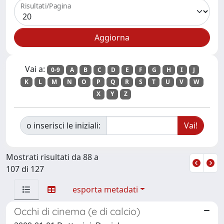
Risultati/Pagina
Vai a:
0-9
A
B
C
D
E
F
G
H
I
J
K
L
M
N
O
P
Q
R
S
T
U
V
W
X
Y
Z
o inserisci le iniziali:
Mostrati risultati da 88 a
107 di 127
esporta metadati
Occhi di cinema (e di calcio)