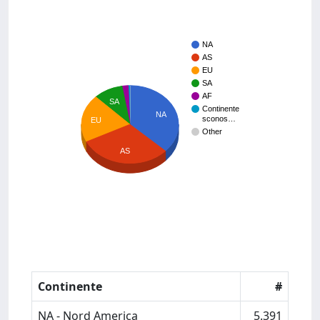
NA
AS
EU
SA
AF
SA
Continente
NA
sconos…
EU
Other
AS
Continente
#
NA - Nord America
5.391