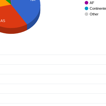
AF
Continent
Other
AS