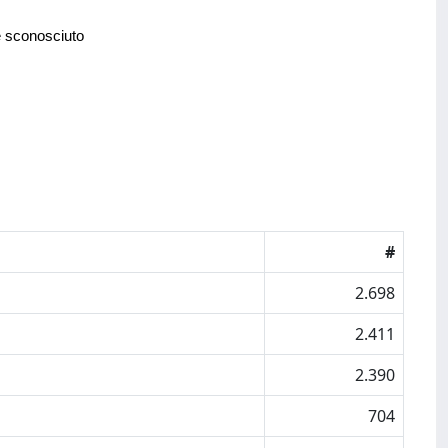
e sconosciuto
#
2.698
2.411
2.390
704