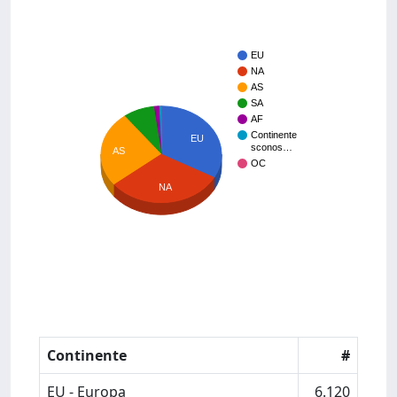
EU
NA
AS
SA
AF
Continente
EU
sconos…
AS
OC
NA
Continente
#
EU - Europa
6.120