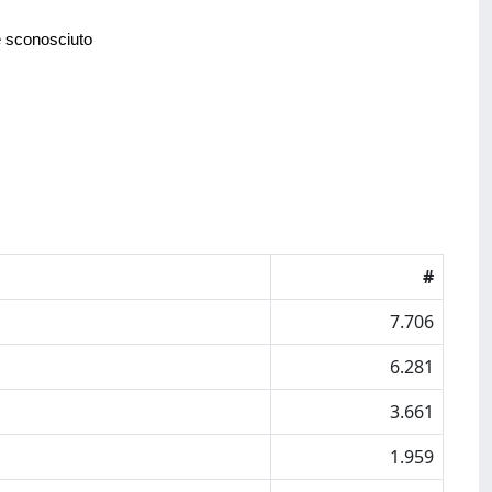
e sconosciuto
#
7.706
6.281
3.661
1.959