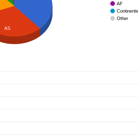
AF
Continent
Other
AS